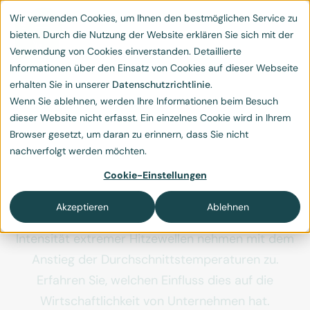
Wir verwenden Cookies, um Ihnen den bestmöglichen Service zu
bieten. Durch die Nutzung der Website erklären Sie sich mit der
Verwendung von Cookies einverstanden. Detaillierte
Informationen über den Einsatz von Cookies auf dieser Webseite
erhalten Sie in unserer
Datenschutzrichtlinie
.
Wenn Sie ablehnen, werden Ihre Informationen beim Besuch
Was kostet die Hitzewelle
dieser Website nicht erfasst. Ein einzelnes Cookie wird in Ihrem
Browser gesetzt, um daran zu erinnern, dass Sie nicht
Ihr Unternehmen?
nachverfolgt werden möchten.
Heutzutage gehören Hitzewellen zu den grössten
Cookie-Einstellungen
physikalischen Klimarisiken, denen Unternehmen in
Akzeptieren
Ablehnen
Europa ausgesetzt sind. Die Häufigkeit, Dauer und
Intensität extremer Hitzewellen nehmen mit dem
Anstieg der Durchschnittstemperaturen zu.
Erfahren Sie, welchen Einfluss dies auf die
Wirtschaftlichkeit von Unternehmen hat.