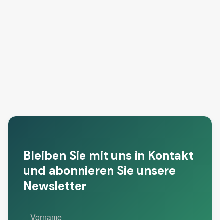
EmpCo
Net-Zero
Entwurf f
Standard
freiwillig
Version 2.0
Standard
11/6/2026
Mehr lesen

18/6/2026
8/5/2026
Mehr lesen
Mehr lese
