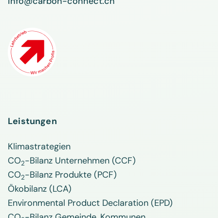
info@carbon-connect.ch
Leistungen
Klimastrategien
CO
-Bilanz Unternehmen (CCF)
2
CO
-Bilanz Produkte (PCF)
2
Ökobilanz (LCA)
Environmental Product Declaration (EPD)
CO
-Bilanz Gemeinde, Kommunen