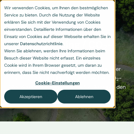
Wir verwenden Cookies, um Ihnen den bestmöglichen
Service zu bieten. Durch die Nutzung der Website
erklären Sie sich mit der Verwendung von Cookies
einverstanden. Detaillierte Informationen über den
Einsatz von Cookies auf dieser Webseite erhalten Sie in
Footprinting / CO
-
unserer
Datenschutzrichtlinie
.
2
Wenn Sie ablehnen, werden Ihre Informationen beim
Bilanzierung
Besuch dieser Website nicht erfasst. Ein einzelnes
Cookie wird in Ihrem Browser gesetzt, um daran zu
Ob für Ihr Unternehmen, Ihre Produkte oder
erinnern, dass Sie nicht nachverfolgt werden möchten.
Events - wir sind ihr Partner in Sachen CO
-
2
Cookie-Einstellungen
Bilanzierung und kämpfen uns für Sie durch den
Daten-Dschungel.
Akzeptieren
Ablehnen