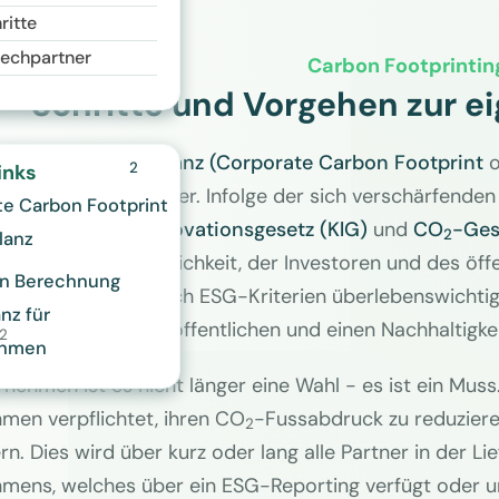
ritte
rechpartner
Carbon Footprintin
Schritte und Vorgehen zur e
llung einer
CO
-Bilanz (Corporate Carbon Footprint
o
2
inks
men immer wichtiger. Infolge der sich verschärfende
te Carbon Footprint
en
,
Klima- und Innovationsgesetz (KlG)
und
CO
-Ges
2
lanz
er und der Öffentlichkeit, der Investoren und des öffe
en Berechnung
ftliches Handeln nach ESG-Kriterien überlebenswicht
anz für
-Fussabdurck veröffentlichen und einen Nachhaltigkei
2
ehmen
rnehmen ist es nicht länger eine Wahl - es ist ein Mus
men verpflichtet, ihren CO
-Fussabdruck zu reduzieren
2
n. Dies wird über kurz oder lang alle Partner in der Lief
mens, welches über ein ESG-Reporting verfügt oder unt