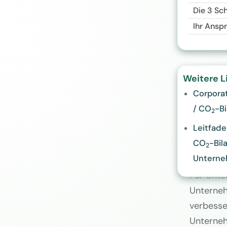
Die 3 Sch
Ihr Ansp
Die Erste
Weitere L
Unterneh
Corpora
Abkomm
/ CO
-Bi
2
Verbrauch
Leitfad
wirtscha
CO
-Bil
2
ihren CO
Untern
Für Unte
Unterneh
verbesser
Unterneh