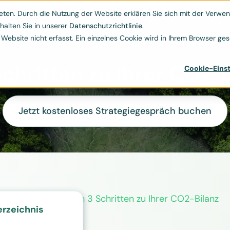
Kontakt
ESG-Hub
Ressourcen
Über uns
ten. Durch die Nutzung der Website erklären Sie sich mit der Verwend


halten Sie in unserer
Datenschutzrichtlinie
.
bsite nicht erfasst. Ein einzelnes Cookie wird in Ihrem Browser gese
Schritten zu Ihrer
CO
-B
Cookie-Einst
2
Jetzt kostenloses Strategiegespräch buchen
Leistungen
In 3 Schritten zu Ihrer CO2-Bilanz
erzeichnis