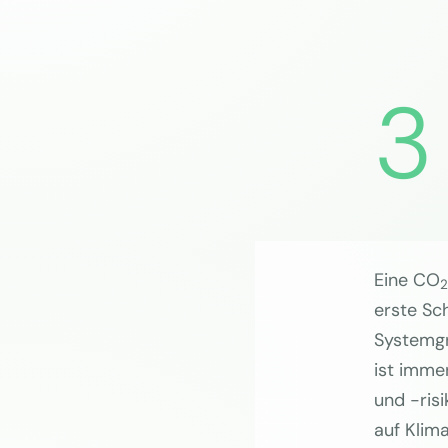
3
Eine CO
2
erste Sch
Systemgr
ist immer
und -ris
auf Klim