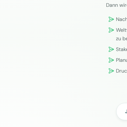
Dann wir
Nach
Welt
zu b
Stak
Plan
Druc