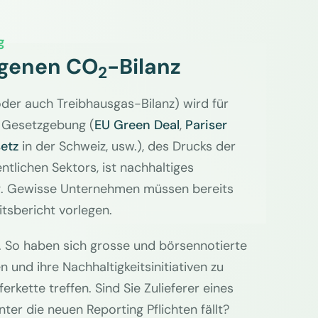
g
igenen CO
-Bilanz
2
der auch Treibhausgas-Bilanz) wird für
n Gesetzgebung (
EU Green Deal
,
Pariser
etz
in der Schweiz, usw.), des Drucks der
ntlichen Sektors, ist nachhaltiges
ig. Gewisse Unternehmen müssen bereits
tsbericht vorlegen.
s. So haben sich grosse und börsennotierte
 und ihre Nachhaltigkeitsinitiativen zu
erkette treffen. Sind Sie Zulieferer eines
er die neuen Reporting Pflichten fällt?