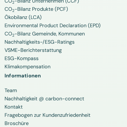
CO
-Bilanz Unternehmen (CCF)
2
CO
-Bilanz Produkte (PCF)
2
Ökobilanz (LCA)
Environmental Product Declaration (EPD)
CO
-Bilanz Gemeinde, Kommunen
2
Nachhaltigkeits-/ESG-Ratings
VSME-Berichterstattung
ESG-Kompass
Klimakompensation
Informationen
Team
Nachhaltigkeit @ carbon-connect
Kontakt
Fragebogen zur Kundenzufriedenheit
Broschüre