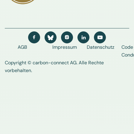




AGB
Impressum
Datenschutz
Code 
Cond
Copyright © carbon-connect AG
. Alle Rechte
vorbehalten.