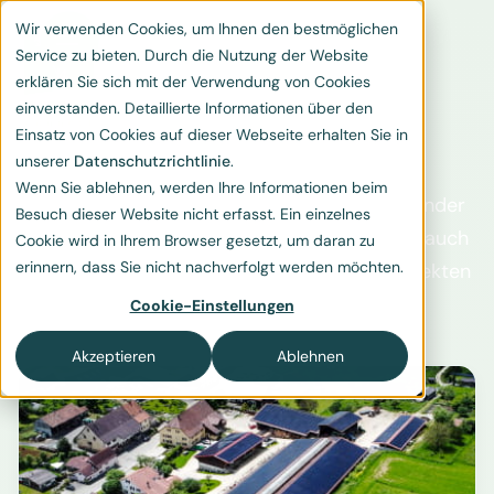
Wir verwenden Cookies, um Ihnen den bestmöglichen
Service zu bieten. Durch die Nutzung der Website
erklären Sie sich mit der Verwendung von Cookies
einverstanden. Detaillierte Informationen über den
Einsatz von Cookies auf dieser Webseite erhalten Sie in
Klimaschutzprojekte
unserer
Datenschutzrichtlinie
.
Wenn Sie ablehnen, werden Ihre Informationen beim
Wir unterstützen Sie bei der Auswahl passender
Besuch dieser Website nicht erfasst. Ein einzelnes
Klimaschutzprojekte. Gern stellen wir Ihnen auch
Cookie wird in Ihrem Browser gesetzt, um daran zu
erinnern, dass Sie nicht nachverfolgt werden möchten.
ein individuelles Portfolio aus mehreren Projekten
zusammen.
Cookie-Einstellungen
Akzeptieren
Ablehnen