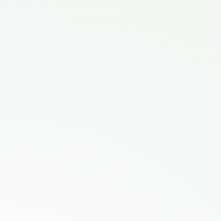
info@carbon-connect.ch
www.carbon-connect.ch
Vertreten durch die Verwaltungsräte:
CH-020.4.049.274-2