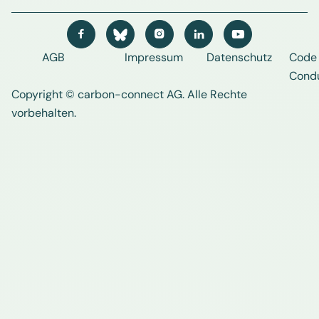




AGB
Impressum
Datenschutz
Code 
Cond
Copyright © carbon-connect AG
. Alle Rechte
vorbehalten.