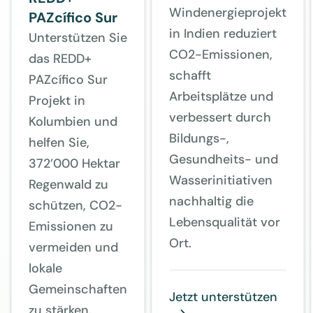
Windenergieprojekt
PAZcífico Sur
in Indien reduziert
Unterstützen Sie
CO2-Emissionen,
das REDD+
schafft
PAZcífico Sur
Arbeitsplätze und
Projekt in
verbessert durch
Kolumbien und
Bildungs-,
helfen Sie,
Gesundheits- und
372’000 Hektar
Wasserinitiativen
Regenwald zu
nachhaltig die
schützen, CO2-
Lebensqualität vor
Emissionen zu
Ort.
vermeiden und
lokale
Gemeinschaften
Jetzt unterstützen
zu stärken.