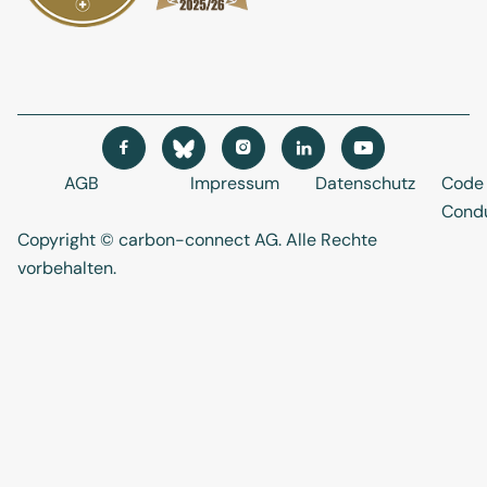




AGB
Impressum
Datenschutz
Code 
Cond
Copyright © carbon-connect AG
. Alle Rechte
vorbehalten.