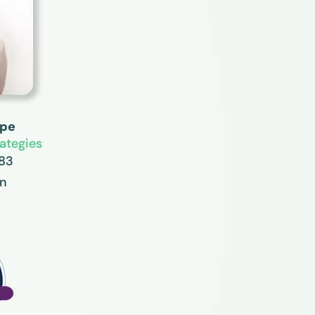
ppe
ategies
 83
en