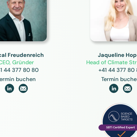
cal Freudenreich
Jaqueline Ho
CEO, Gründer
Head of Climate Str
1 44 377 80 80
+41 44 377 80
ermin buchen
Termin buch

