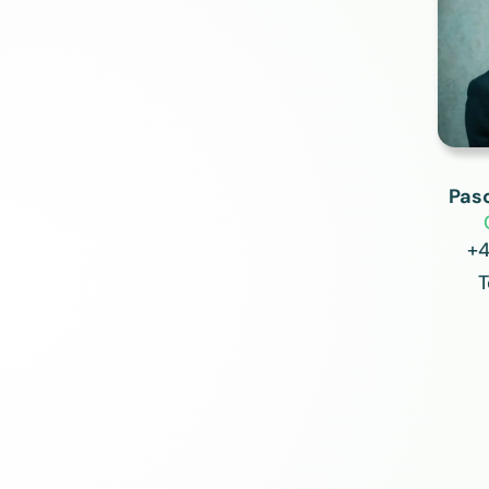
Pas
+4
T