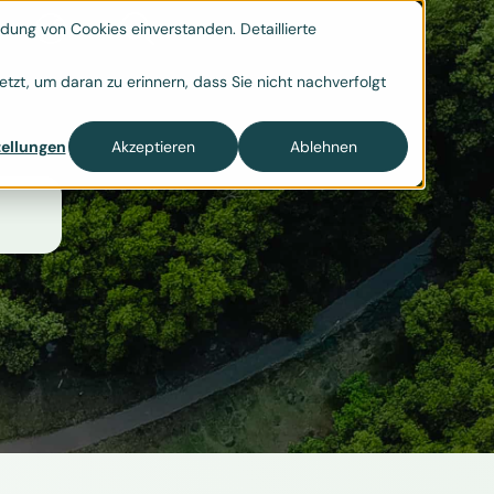
ung von Cookies einverstanden. Detaillierte

tzt, um daran zu erinnern, dass Sie nicht nachverfolgt
ellungen
Akzeptieren
Ablehnen