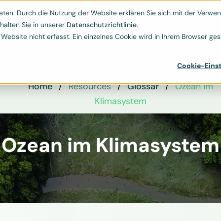
Kontakt
ESG-Hub
Ressourcen
Über uns
ten. Durch die Nutzung der Website erklären Sie sich mit der Verwend


halten Sie in unserer
Datenschutzrichtlinie
.
bsite nicht erfasst. Ein einzelnes Cookie wird in Ihrem Browser gese
Cookie-Einst
Home
Resources
Glossar
Ozean im
Klimasystem
Ozean im Klimasystem