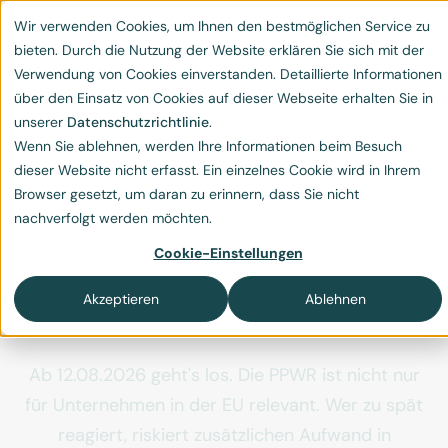
Wir verwenden Cookies, um Ihnen den bestmöglichen Service zu
bieten. Durch die Nutzung der Website erklären Sie sich mit der
Verwendung von Cookies einverstanden. Detaillierte Informationen
über den Einsatz von Cookies auf dieser Webseite erhalten Sie in
unserer
Datenschutzrichtlinie
.
Wenn Sie ablehnen, werden Ihre Informationen beim Besuch
PPWR – Was die neue
dieser Website nicht erfasst. Ein einzelnes Cookie wird in Ihrem
Browser gesetzt, um daran zu erinnern, dass Sie nicht
EU-
nachverfolgt werden möchten.
Verpackungsverordnung
Cookie-Einstellungen
jetzt für Unternehmen
Akzeptieren
Ablehnen
bedeutet
Ab 12.08.2026 geht's los. Die PPWR ist nicht nur
für Unternehmen in der EU relevant. Wer zu spät
reagiert, riskiert zusätzlichen Aufwand in