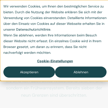
Wir verwenden Cookies, um Ihnen den bestmöglichen Service zu
bieten. Durch die Nutzung der Website erklären Sie sich mit der
Verwendung von Cookies einverstanden. Detaillierte Informationen
über den Einsatz von Cookies auf dieser Webseite erhalten Sie in
unserer
Datenschutzrichtlinie
.
Wenn Sie ablehnen, werden Ihre Informationen beim Besuch
Planetare Grenzen:
dieser Website nicht erfasst. Ein einzelnes Cookie wird in Ihrem
Browser gesetzt, um daran zu erinnern, dass Sie nicht
Warum wir die Limits
nachverfolgt werden möchten.
unseres Planeten kennen
Cookie-Einstellungen
müssen
Akzeptieren
Ablehnen
Sie sind kein abstraktes Wissenschaftskonstrukt,
sondern ein Frühwarnsystem. Bereits sieben der
neun Grenzen sind überschritten.