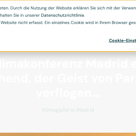
Kontakt
ESG-Hub
Ressourcen
Über uns
ten. Durch die Nutzung der Website erklären Sie sich mit der Verwend


halten Sie in unserer
Datenschutzrichtlinie
.
bsite nicht erfasst. Ein einzelnes Cookie wird in Ihrem Browser gese
Cookie-Einst
Klimakonferenz Madrid 
end, der Geist von Par
verflogen…
Klimagipfel in Madrid