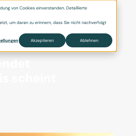
ung von Cookies einverstanden. Detaillierte

tzt, um daran zu erinnern, dass Sie nicht nachverfolgt
ellungen
Akzeptieren
Ablehnen
endet
is scheint