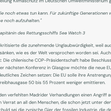
bteilung Klimaschutz im Deutschen Umweltministerium 
 die noch etwas tun kann. Für zukünftige Generationen 
se noch aufzuhalten."
Kapitänin des Rettungsschiffs Sea Watch 3
kritisierte die zunehmende Unglaubwürdigkeit, weil au
sänken, wie es der Welt versprochen worden sei. Auc
t: Die chilenische COP-Präsidentschaft habe Beschlusst
r der nächsten Konferenz in Glasgow möchte die neue 
eutliches Zeichen setzen: Die EU solle ihre Anstrengu
reibhausgase 50 bis 55 Prozent weniger emittieren.
n verfehlten Madrider Verhandlungen einen Angriff au
Verrat an all den Menschen, die schon jetzt unter de
huld sei die zynische Gier der fossilen Industrie, die