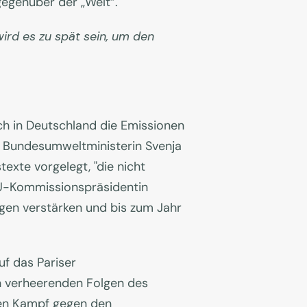
gegenüber der „Welt“.
wird es zu spät sein, um den
ch in Deutschland die Emissionen
h Bundesumweltministerin Svenja
exte vorgelegt, "die nicht
EU-Kommissionspräsidentin
ngen verstärken und bis zum Jahr
f das Pariser
n verheerenden Folgen des
 den Kampf gegen den