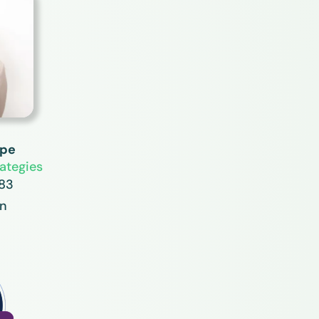
ppe
ategies
 83
en