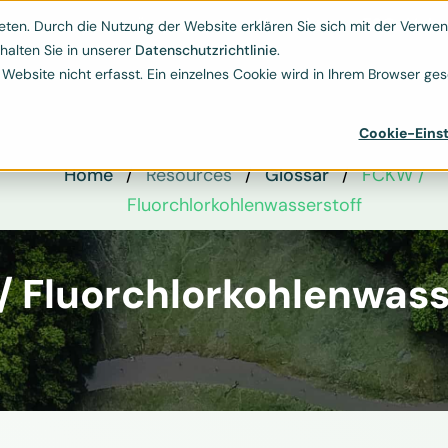
Kontakt
ESG-Hub
Ressourcen
Über uns
ten. Durch die Nutzung der Website erklären Sie sich mit der Verwend


halten Sie in unserer
Datenschutzrichtlinie
.
bsite nicht erfasst. Ein einzelnes Cookie wird in Ihrem Browser gese
Cookie-Einst
Home
Resources
Glossar
FCKW /
Fluorchlorkohlenwasserstoff
 Fluorchlorkohlenwass