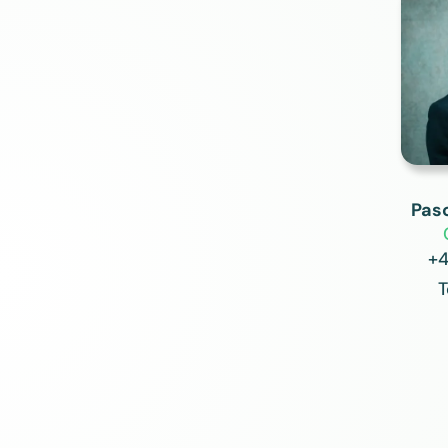
Pas
+4
T