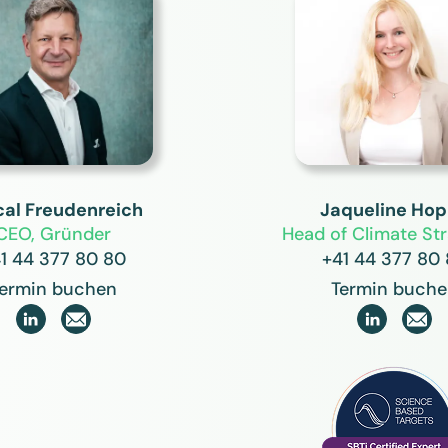
cal Freudenreich
Jaqueline Ho
CEO, Gründer
Head of Climate Str
1 44 377 80 80
+41 44 377 80
ermin buchen
Termin buch

