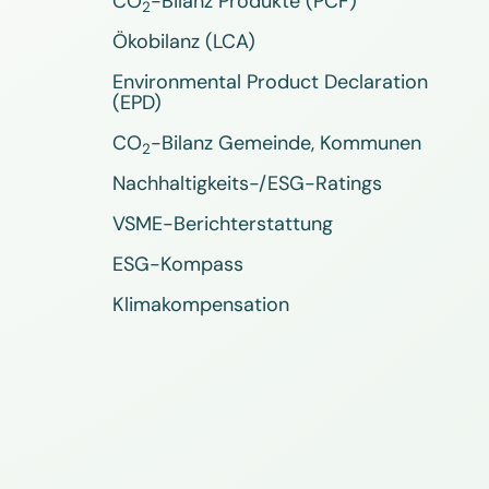
CO
-Bilanz Produkte (PCF)
2
Ökobilanz (LCA)
Environmental Product Declaration
(EPD)
CO
-Bilanz Gemeinde, Kommunen
2
Nachhaltigkeits-/ESG-Ratings
VSME-Berichterstattung
ESG-Kompass
Klimakompensation