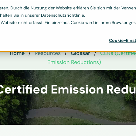
Kontakt
ESG-Hub
Ressourcen
Über uns
ten. Durch die Nutzung der Website erklären Sie sich mit der Verwend


halten Sie in unserer
Datenschutzrichtlinie
.
bsite nicht erfasst. Ein einzelnes Cookie wird in Ihrem Browser gese
Cookie-Einst
Home
Resources
Glossar
CERs (Certifie
Emission Reductions)
Certified Emission Redu