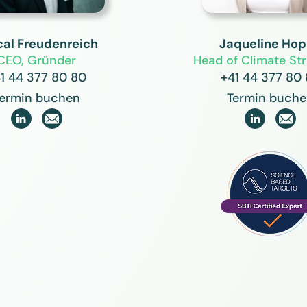
cal Freudenreich
Jaqueline Ho
CEO, Gründer
Head of Climate Str
1 44 377 80 80
+41 44 377 80
ermin buchen
Termin buch

