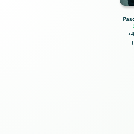
Pas
+4
T