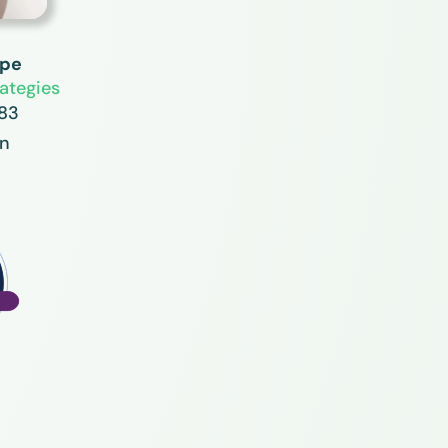
ppe
ategies
 83
en