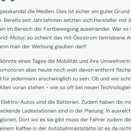
gasskandal die Medien. Dies ist sicher ein guter Grund
Bereits seit Jahrzehnten setzten sich Hersteller mit 
n im Bereich der Fortbewegung auseinander. War es i
brid-Motor, so scheint das mit Ökostrom betriebene Au
Wenn man der Werbung glauben darf!
 könnte eines Tages die Mobilität und ihre Umweltverträ
tromotoren aber heute noch weit davon entfernt fläch
 für jedermann erschwinglich zu sein. Ob und wie schn
Allen voran stehen - wie so oft bei neuen Technologie
Elektro-Autos sind die Batterien. Zudem haben die m
ckende Ladestationen sind in der Planung. In ausreich
gionen. Dort wo es sie gibt muss der Fahrer zudem die
einem Kaffee in der Autobahnraststätte ist es da nicht