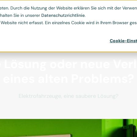
Kontakt
ESG-Hub
Ressourcen
Über uns
ten. Durch die Nutzung der Website erklären Sie sich mit der Verwend


halten Sie in unserer
Datenschutzrichtlinie
.
bsite nicht erfasst. Ein einzelnes Cookie wird in Ihrem Browser gese
Cookie-Einst
 Lösung oder neue Ver
eines alten Problems?
Elektrofahrzeuge, eine saubere Lösung?