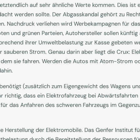
etztendlich auf sehr ähnliche Werte kommen. Dies ist ei
cht werden sollte. Der Abgasskandal gehört zu Recht a
ten. Nachdruck verliehen wird Werbekampagnen für das
ten und grünen Parteien, Autohersteller sollen künfti
prechend ihrer Umweltbelastung zur Kasse gebeten wer
 sauberen Strom. Genau darin aber liegt die Crux: Ele
 dem sie fahren. Werden die Autos mit Atom-Strom od
ahin.
enötigt (zusätzlich zum Eigengewicht des Wagens und
r richtig, dass ein Elektrofahrzeug bei Abwärtsfahrten
d für das Anfahren des schweren Fahrzeugs im Gegenzu
ie Herstellung der Elektromobile. Das Genfer Institut
belastung durch die Bereitstellung der Ressourcen für