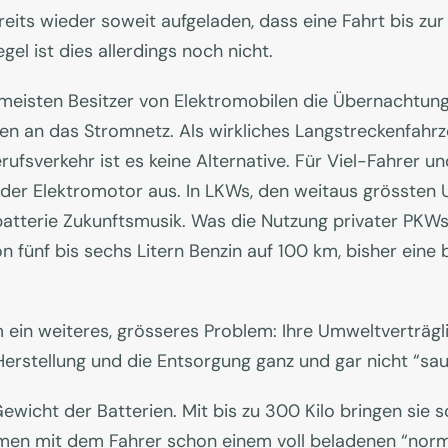
reits wieder soweit aufgeladen, dass eine Fahrt bis z
gel ist dies allerdings noch nicht.
meisten Besitzer von Elektromobilen die Übernachtung
n an das Stromnetz. Als wirkliches Langstreckenfahrze
rufsverkehr ist es keine Alternative. Für Viel-Fahrer un
 der Elektromotor aus. In LKWs, den weitaus grösste
obatterie Zukunftsmusik. Was die Nutzung privater PKWs
on fünf bis sechs Litern Benzin auf 100 km, bisher eine
ein weiteres, grösseres Problem: Ihre Umweltverträglic
erstellung und die Entsorgung ganz und gar nicht “sau
ewicht der Batterien. Mit bis zu 300 Kilo bringen sie s
en mit dem Fahrer schon einem voll beladenen “norma