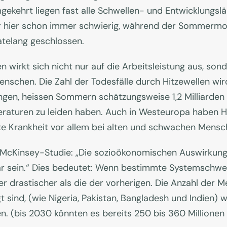
gekehrt liegen fast alle Schwellen- und Entwicklungslä
r hier schon immer schwierig, während der Sommermona
telang geschlossen.
wirkt sich nicht nur auf die Arbeitsleistung aus, so
schen. Die Zahl der Todesfälle durch Hitzewellen wird 
ngen, heissen Sommern schätzungsweise 1,2 Milliarde
aturen zu leiden haben. Auch in Westeuropa haben Hit
ste Krankheit vor allem bei alten und schwachen Mens
r McKinsey-Studie: „Die sozioökonomischen Auswirku
near sein.“ Dies bedeutet: Wenn bestimmte Systemschwe
 drastischer als die der vorherigen. Die Anzahl der M
 sind, (wie Nigeria, Pakistan, Bangladesh und Indien)
öhen. (bis 2030 könnten es bereits 250 bis 360 Millione