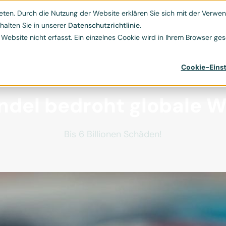
Kontakt
ESG-Hub
Ressourcen
Über uns
ten. Durch die Nutzung der Website erklären Sie sich mit der Verwend


halten Sie in unserer
Datenschutzrichtlinie
.
bsite nicht erfasst. Ein einzelnes Cookie wird in Ihrem Browser gese
Cookie-Einst
del bedroht globale W
Bis 6 Billionen Schäden!