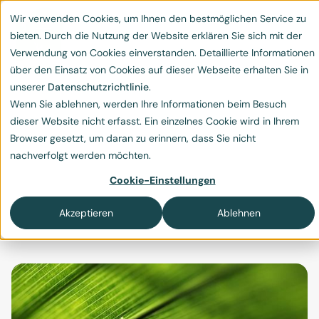
Wir verwenden Cookies, um Ihnen den bestmöglichen Service zu
bieten. Durch die Nutzung der Website erklären Sie sich mit der
Verwendung von Cookies einverstanden. Detaillierte Informationen
über den Einsatz von Cookies auf dieser Webseite erhalten Sie in
unserer
Datenschutzrichtlinie
.
Wenn Sie ablehnen, werden Ihre Informationen beim Besuch
Greenwashing Verbot,
dieser Website nicht erfasst. Ein einzelnes Cookie wird in Ihrem
Browser gesetzt, um daran zu erinnern, dass Sie nicht
Schweiz
nachverfolgt werden möchten.
Greenwashing, die Schweiz passt die Gesetze an
Cookie-Einstellungen
und verbietet Greenwashing. Greenwashing vs.
Akzeptieren
Ablehnen
Bluewashing, was ist der Unterschied?