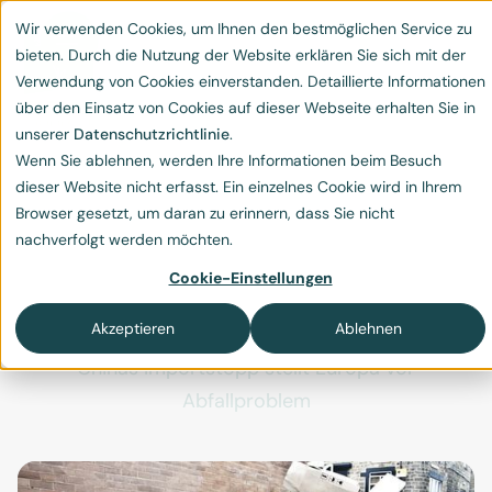
Wir verwenden Cookies, um Ihnen den bestmöglichen Service zu
bieten. Durch die Nutzung der Website erklären Sie sich mit der
Verwendung von Cookies einverstanden. Detaillierte Informationen
über den Einsatz von Cookies auf dieser Webseite erhalten Sie in
unserer
Datenschutzrichtlinie
.
Wenn Sie ablehnen, werden Ihre Informationen beim Besuch
Die Recycling-Lüge: Müll
dieser Website nicht erfasst. Ein einzelnes Cookie wird in Ihrem
Browser gesetzt, um daran zu erinnern, dass Sie nicht
der westlichen Welt
nachverfolgt werden möchten.
muss endlich
Cookie-Einstellungen
wiederverwertet werden
Akzeptieren
Ablehnen
Chinas Importstopp stellt Europa vor
Abfallproblem