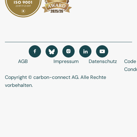




AGB
Impressum
Datenschutz
Code 
Cond
Copyright © carbon-connect AG
. Alle Rechte
vorbehalten.