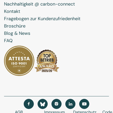
Nachhaltigkeit @ carbon-connect
Kontakt
Fragebogen zur Kundenzufriedenheit
Broschüre
Blog & News
FAQ




AGB
Impressum
Datenschutz
Code 