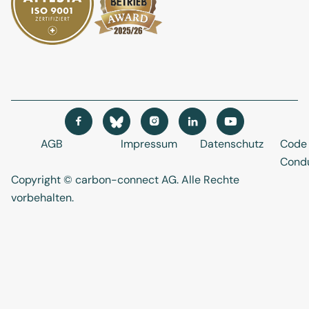




AGB
Impressum
Datenschutz
Code 
Cond
Copyright © carbon-connect AG
. Alle Rechte
vorbehalten.