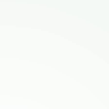
ESG-Zertifizierungen heute so wichtig?
Betrifft mich der indirekte Gegenvorschlag zur
Konzernverantwortungsinitiative (KVI), sowie
der Verordnung über Sorgfaltspflichten und
Transparenz bezüglich Mineralien aus
Konfliktgebieten und Kinderarbeit (VSoTr), und
die EU CSRD?
Wieso es so wichtig ist, dass du den CO
-
2
Fussabdruck deines Unternehmens kennst.
Mehr erfahren