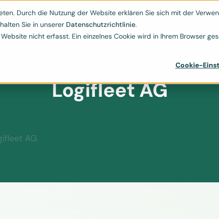
Kontakt
ESG-Hub
Ressourcen
Über uns
ten. Durch die Nutzung der Website erklären Sie sich mit der Verwend


halten Sie in unserer
Datenschutzrichtlinie
.
bsite nicht erfasst. Ein einzelnes Cookie wird in Ihrem Browser gese
Cookie-Einst
Logifleet AG