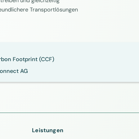
treiben und gleichzeitig
reundlichere Transportlösungen
rbon Footprint (CCF)
connect AG
Leistungen