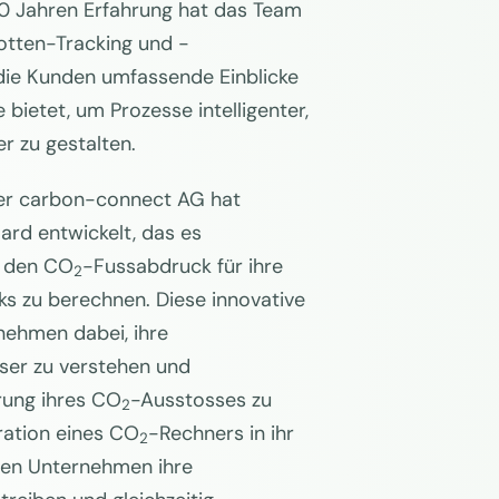
0 Jahren Erfahrung hat das Team
lotten-Tracking und -
die Kunden umfassende Einblicke
 bietet, um Prozesse intelligenter,
er zu gestalten.
er carbon-connect AG hat
rd entwickelt, das es
, den CO
-Fussabdruck für ihre
2
ks zu berechnen. Diese innovative
nehmen dabei, ihre
er zu verstehen und
ung ihres CO
-Ausstosses zu
2
gration eines CO
-Rechners in ihr
2
en Unternehmen ihre