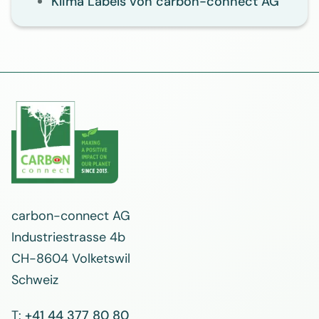
Klima Labels von carbon-connect AG
carbon-connect AG
Industriestrasse 4b
CH-8604 Volketswil
Schweiz
T:
+41 44 377 80 80