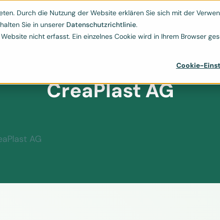
Kontakt
ESG-Hub
Ressourcen
Über uns
ten. Durch die Nutzung der Website erklären Sie sich mit der Verwend


halten Sie in unserer
Datenschutzrichtlinie
.
bsite nicht erfasst. Ein einzelnes Cookie wird in Ihrem Browser gese
Cookie-Einst
CreaPlast AG