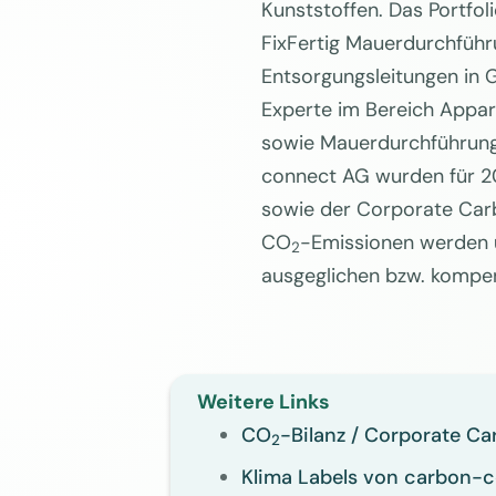
Kunststoffen. Das Portfol
FixFertig Mauerdurchführ
Entsorgungsleitungen in 
Experte im Bereich Appar
sowie Mauerdurchführung
connect AG wurden für 20
sowie der Corporate Carb
CO
-Emissionen werden ü
2
ausgeglichen bzw. kompen
Weitere Links
CO
-Bilanz / Corporate Ca
2
Klima Labels von carbon-