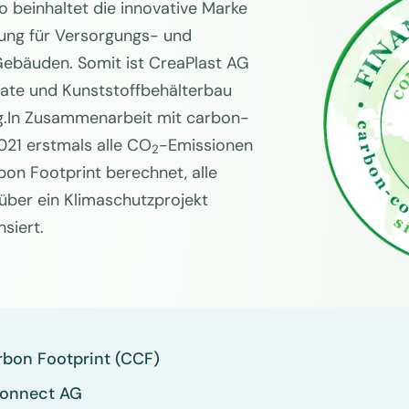
io beinhaltet die innovative Marke
ung für Versorgungs- und
Gebäuden. Somit ist CreaPlast AG
ate und Kunststoffbehälterbau
.In Zusammenarbeit mit carbon-
21 erstmals alle CO
-Emissionen
2
on Footprint berechnet, alle
ber ein Klimaschutzprojekt
siert.
rbon Footprint (CCF)
connect AG