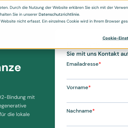
Kontakt
ESG-Hub
Ressourcen
Über uns
ten. Durch die Nutzung der Website erklären Sie sich mit der Verwend


halten Sie in unserer
Datenschutzrichtlinie
.
bsite nicht erfasst. Ein einzelnes Cookie wird in Ihrem Browser gese
Cookie-Einst
Möchten Sie dieses Pr
Sie mit uns Kontakt auf
anze
CO2-Bindung mit
egenerative
ür die lokale