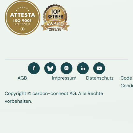




AGB
Impressum
Datenschutz
Code 
Cond
Copyright © carbon-connect AG
. Alle Rechte
vorbehalten.