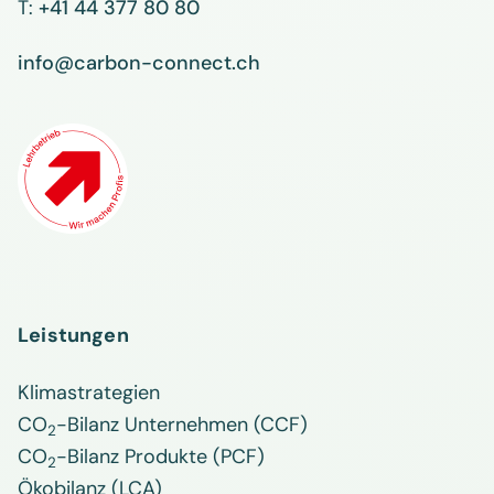
T:
+41 44 377 80 80
info@carbon-connect.ch
Leistungen
Klimastrategien
CO
-Bilanz Unternehmen (CCF)
2
CO
-Bilanz Produkte (PCF)
2
Ökobilanz (LCA)