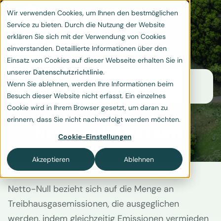
Wir verwenden Cookies, um Ihnen den bestmöglichen
Service zu bieten. Durch die Nutzung der Website
erklären Sie sich mit der Verwendung von Cookies
einverstanden. Detaillierte Informationen über den
Einsatz von Cookies auf dieser Webseite erhalten Sie in
unserer
Datenschutzrichtlinie
.
Home
Resources
Glossar
Wenn Sie ablehnen, werden Ihre Informationen beim
Netto null / net zero
Besuch dieser Website nicht erfasst. Ein einzelnes
Cookie wird in Ihrem Browser gesetzt, um daran zu
erinnern, dass Sie nicht nachverfolgt werden möchten.
Netto null / net zero
Cookie-Einstellungen
Akzeptieren
Ablehnen
Netto-Null bezieht sich auf die Menge an
Treibhausgasemissionen, die ausgeglichen
werden, indem gleichzeitig Emissionen vermieden