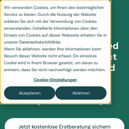
Wir verwenden Cookies, um Ihnen den bestmöglichen
Service zu bieten. Durch die Nutzung der Website
erklären Sie sich mit der Verwendung von Cookies
einverstanden. Detaillierte Informationen über den
Einsatz von Cookies auf dieser Webseite erhalten Sie in
unserer
Datenschutzrichtlinie
.
Was ist der Unterschied
Wenn Sie ablehnen, werden Ihre Informationen beim
zwischen PCF (Product
Besuch dieser Website nicht erfasst. Ein einzelnes
Cookie wird in Ihrem Browser gesetzt, um daran zu
Carbon Footprint) und
erinnern, dass Sie nicht nachverfolgt werden möchten.
LCA (Life Cycle
Cookie-Einstellungen
Assessment)
Akzeptieren
Ablehnen
Kategorie:
PCF
CO2-Bilanzierung
Jetzt kostenlose Erstberatung sichern