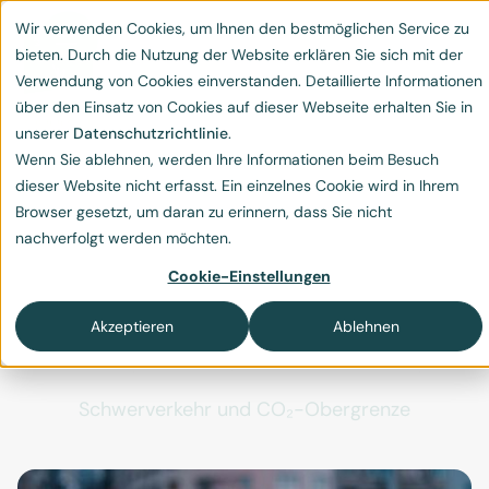
Wir verwenden Cookies, um Ihnen den bestmöglichen Service zu
bieten. Durch die Nutzung der Website erklären Sie sich mit der
Verwendung von Cookies einverstanden. Detaillierte Informationen
über den Einsatz von Cookies auf dieser Webseite erhalten Sie in
unserer
Datenschutzrichtlinie
.
Wenn Sie ablehnen, werden Ihre Informationen beim Besuch
Reduktion schädlicher
dieser Website nicht erfasst. Ein einzelnes Cookie wird in Ihrem
Browser gesetzt, um daran zu erinnern, dass Sie nicht
Abgase im Verkehr:
nachverfolgt werden möchten.
Verpflichtend für
Cookie-Einstellungen
Privatfahrer – Schonzeit
Akzeptieren
Ablehnen
für den Lastverkehr?
Schwerverkehr und CO₂-Obergrenze