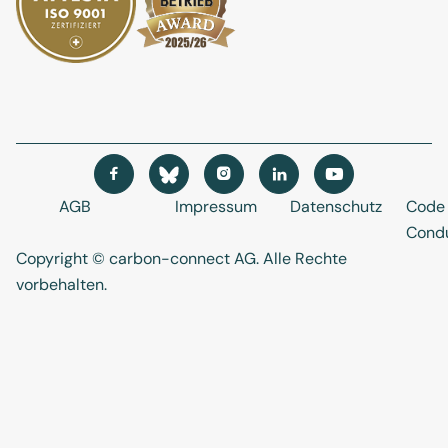




AGB
Impressum
Datenschutz
Code 
Cond
Copyright © carbon-connect AG
. Alle Rechte
vorbehalten.