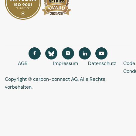




AGB
Impressum
Datenschutz
Code 
Cond
Copyright © carbon-connect AG
. Alle Rechte
vorbehalten.